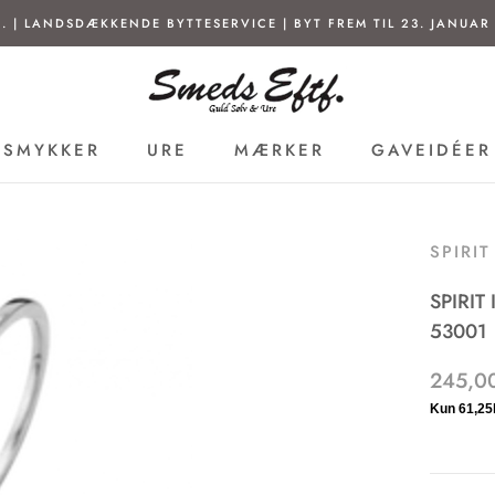
. | LANDSDÆKKENDE BYTTESERVICE | BYT FREM TIL 23. JANUAR 
SMYKKER
URE
MÆRKER
GAVEIDÉER
SMYKKER
URE
MÆRKER
GAVEIDÉER
SPIRI
SPIRIT
53001
245,00