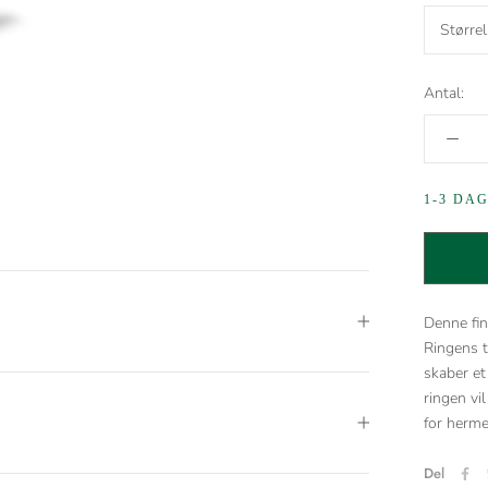
Større
Antal:
1-3 DA
Denne fin
Ringens t
skaber et
ringen vi
for herme
Del