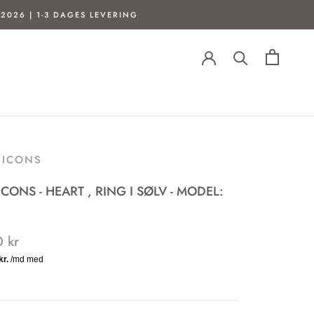
2026 | 1-3 DAGES LEVERING
T ICONS
 ICONS - HEART , RING I SØLV - MODEL:
 kr