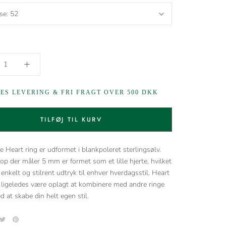
lse:
52
GES LEVERING & FRI FRAGT OVER 500 DKK
TILFØJ TIL KURV
e Heart ring er udformet i blankpoleret sterlingsølv.
op der måler 5 mm er formet som et lille hjerte, hvilket
 enkelt og stilrent udtryk til enhver hverdagsstil. Heart
l ligeledes være oplagt at kombinere med andre ringe
d at skabe din helt egen stil.