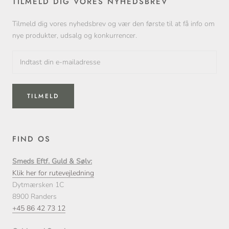
TILMELD DIG VORES NYHEDSBREV
Tilmeld dig vores nyhedsbrev og vær den første til at få info om
nye produkter, udsalg og konkurrencer.
TILMELD
FIND OS
Smeds Eftf. Guld & Sølv:
Klik her for rutevejledning
Dytmærsken 1C
8900 Randers
+45 86 42 73 12