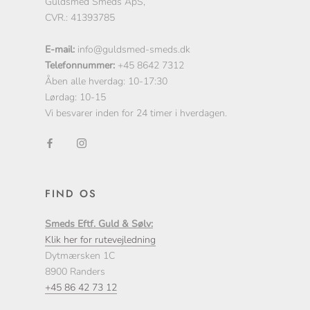
Guldsmed Smeds ApS,
CVR.: 41393785
E-mail:
info@guldsmed-smeds.dk
Telefonnummer:
+45 8642 7312
Åben alle hverdag: 10-17:30
Lørdag: 10-15
Vi besvarer inden for 24 timer i hverdagen.
FIND OS
Smeds Eftf. Guld & Sølv:
Klik her for rutevejledning
Dytmærsken 1C
8900 Randers
+45 86 42 73 12