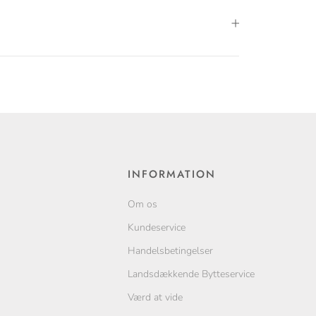
INFORMATION
Om os
Kundeservice
Handelsbetingelser
Landsdækkende Bytteservice
Værd at vide