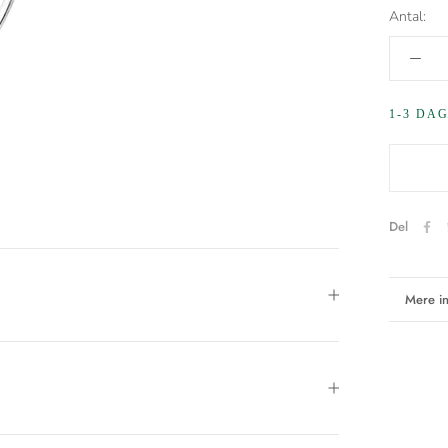
Antal:
1-3 DA
Del
Mere in
Se bill