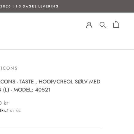
2026 | 1-3 DAGES LEVERING
T ICONS
 ICONS - TASTE , HOOP/CREOL SØLV MED
 (L) - MODEL: 40521
 kr