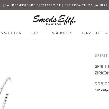
. | LANDSDÆKKENDE BYTTESERVICE | BYT FREM TIL 23. JANUAR 
SMYKKER
URE
MÆRKER
GAVEIDÉER
SMYKKER
URE
MÆRKER
GAVEIDÉER
SPIRI
SPIRIT
ZIRKON
995,00